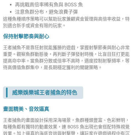
再挑戰高倍率稀有魚與 BOSS 魚
注意魚群分布，避免浪費子彈
這種魚種順序策略可以幫助玩家兼顧資金管理與高倍率收益，特
別適合新手或資金有限的玩家。
保持射擊節奏與耐心
王者捕魚不是靠狂射就能獲勝的遊戲，掌握射擊節奏與耐心非常
重要。觀察魚群動態後，再判斷子彈發射時機，比盲目狂打更能
提高命中率。當魚群分散或倍率不高時，適度控制射擊頻率，等
待高價值魚群集中，是長期穩定獲利的關鍵策略。
威樂娛樂城王者捕魚的特色
畫面精美、音效逼真
王者捕魚的畫面設計採用深海場景，魚群種類豐富、色彩鮮明，
每種魚都有獨特的動畫效果，連 BOSS 魚出現也會搭配特殊視覺
效果。加上逼真的海底音效與射擊聲，讓玩家在遊戲過程中有沉