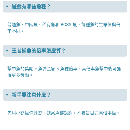
遊戲有哪些魚種？
普通魚、中階魚、稀有魚和 BOSS 魚，每種魚的生命值與倍
率不同。
王者捕魚的倍率怎麼算？
擊中魚的獎勵 = 魚彈金額 × 魚種倍率，高倍率魚擊中後可獲
得更多獎勵。
新手要注意什麼？
先用小額魚彈練習、觀察魚群動態，不要盲目追高倍率魚。