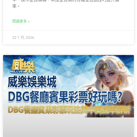
率。
閱讀更多 »
22 7 月, 2026