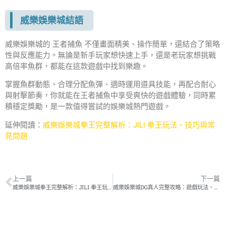
威樂娛樂城結語
威樂娛樂城的 王者捕魚 不僅畫面精美、操作簡單，還結合了策略
性與反應能力。無論是新手玩家想快速上手，還是老玩家想挑戰
高倍率魚群，都能在這款遊戲中找到樂趣。
掌握魚群動態、合理分配魚彈、適時運用道具技能，再配合耐心
與射擊節奏，你就能在王者捕魚中享受爽快的遊戲體驗，同時累
積穩定獎勵，是一款值得嘗試的娛樂城熱門遊戲。
延伸閱讀：
威樂娛樂城拳王完整解析：JILI 拳王玩法、技巧與常
見問題
上一篇
下一篇
威樂娛樂城拳王完整解析：JILI 拳王玩法、技巧與常見問題
威樂娛樂城DG真人完整攻略：遊戲玩法、特色與QA一次看懂