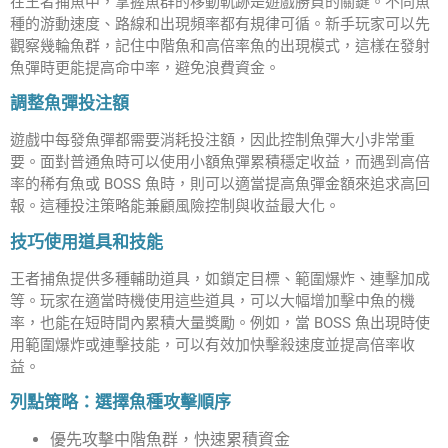
在王者捕魚中，掌握魚群的移動軌跡是遊戲勝負的關鍵。不同魚
種的游動速度、路線和出現頻率都有規律可循。新手玩家可以先
觀察幾輪魚群，記住中階魚和高倍率魚的出現模式，這樣在發射
魚彈時更能提高命中率，避免浪費資金。
調整魚彈投注額
遊戲中每發魚彈都需要消耗投注額，因此控制魚彈大小非常重
要。面對普通魚時可以使用小額魚彈累積穩定收益，而遇到高倍
率的稀有魚或 BOSS 魚時，則可以適當提高魚彈金額來追求高回
報。這種投注策略能兼顧風險控制與收益最大化。
技巧使用道具和技能
王者捕魚提供多種輔助道具，如鎖定目標、範圍爆炸、連擊加成
等。玩家在適當時機使用這些道具，可以大幅增加擊中魚的機
率，也能在短時間內累積大量獎勵。例如，當 BOSS 魚出現時使
用範圍爆炸或連擊技能，可以有效加快擊殺速度並提高倍率收
益。
列點策略：選擇魚種攻擊順序
優先攻擊中階魚群，快速累積資金