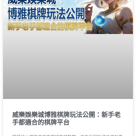
威樂娛樂城博雅棋牌玩法公開：新手老
手都適合的棋牌平台