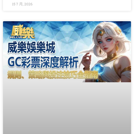
15 7 月, 2026