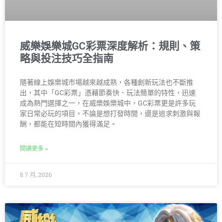
威樂娛樂城GC彩票深度解析：規則、策
略與投注技巧全指南
隨著線上娛樂城市場越來越成熟，各種創新玩法也不斷推
出，其中「GC彩票」憑藉節奏快、玩法簡單的特性，迅速
成為熱門選擇之一，在威樂娛樂城中，GC彩票更是許多玩
家日常必玩的項目，不論是想打發時間，還是追求刺激與報
酬，都能在短時間內獲得滿足。
閱讀更多 »
8 7 月, 2026