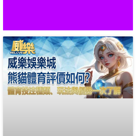
威樂娛
樂城
2026最新娛
樂城推薦
立
即
註
冊