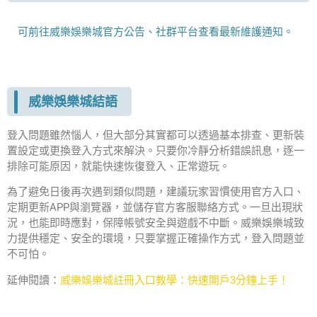
可前往威樂娛樂城官方公告、社群平台查看最新維護通知。
威樂娛樂城結語
登入問題雖然惱人，但大部分其實都可以透過基本排查、更新裝
置設定或更換登入方式來解決。只要你冷靜分析錯誤訊息，逐一
排除可能原因，就能快速恢復登入、正常遊玩。
為了避免日後再次遇到類似問題，建議玩家習慣使用官方入口、
定期更新APP與瀏覽器，並儲存官方客服聯絡方式。一旦出現狀
況，也能即時應對，保障帳號安全與遊戲不中斷。威樂娛樂城致
力提供穩定、安全的環境，只要掌握正確操作方式，登入問題並
不可怕。
延伸閱讀：
威樂娛樂城註冊入口教學：快速開戶3分鐘上手！