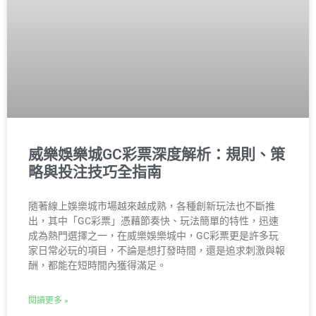
威樂娛樂城GC彩票深度解析：規則、策
略與投注技巧全指南
隨著線上娛樂城市場越來越成熟，各種創新玩法也不斷推
出，其中「GC彩票」憑藉節奏快、玩法簡單的特性，迅速
成為熱門選擇之一，在威樂娛樂城中，GC彩票更是許多玩
家日常必玩的項目，不論是想打發時間，還是追求刺激與報
酬，都能在短時間內獲得滿足。
閱讀更多 »