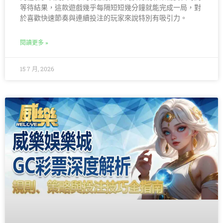
等待結果，這款遊戲幾乎每隔短短幾分鐘就能完成一局，對
於喜歡快速節奏與連續投注的玩家來說特別有吸引力。
閱讀更多 »
15 7 月, 2026