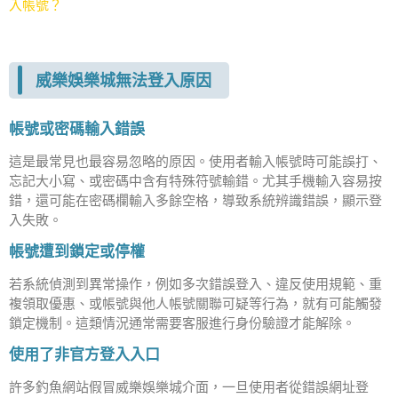
入帳號？
威樂娛樂城無法登入原因
帳號或密碼輸入錯誤
這是最常見也最容易忽略的原因。使用者輸入帳號時可能誤打、
忘記大小寫、或密碼中含有特殊符號輸錯。尤其手機輸入容易按
錯，還可能在密碼欄輸入多餘空格，導致系統辨識錯誤，顯示登
入失敗。
帳號遭到鎖定或停權
若系統偵測到異常操作，例如多次錯誤登入、違反使用規範、重
複領取優惠、或帳號與他人帳號關聯可疑等行為，就有可能觸發
鎖定機制。這類情況通常需要客服進行身份驗證才能解除。
使用了非官方登入入口
許多釣魚網站假冒威樂娛樂城介面，一旦使用者從錯誤網址登