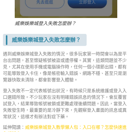
威樂娛樂城登入失敗怎麼辦？
威樂娛樂城登入失敗怎麼辦？
遇到威樂娛樂城登入失敗的情況，很多玩家第一時間會以為是平
台出問題，甚至懷疑帳號被盜或遭停權。其實，這類問題並不少
見，尤其在使用手機或電腦操作時，任何一個小環節出錯，都有
可能導致登入卡住，像是帳密輸入錯誤、網路不穩、甚至只是瀏
覽器快取未清除，都會影響登入體驗。
登入失敗不一定代表帳號出狀況，有時候只是系統維護或登入入
口選錯所致。不少玩家在沒有明確錯誤訊息的情況下，會反覆嘗
試登入，結果導致帳號被鎖或更難處理後續問題。因此，當登入
失敗發生時，最重要的是冷靜下來，先觀察登入畫面的訊息或異
常狀況，這樣才有辦法對症下藥。
延伸閱讀：
威樂娛樂城登入教學懶人包：入口在哪？怎麼快速進