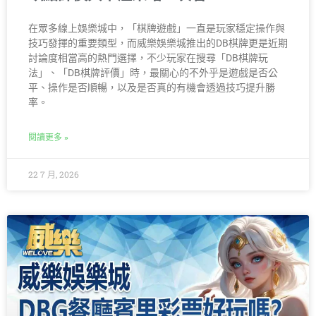
在眾多線上娛樂城中，「棋牌遊戲」一直是玩家穩定操作與
技巧發揮的重要類型，而威樂娛樂城推出的DB棋牌更是近期
討論度相當高的熱門選擇，不少玩家在搜尋「DB棋牌玩
法」、「DB棋牌評價」時，最關心的不外乎是遊戲是否公
平、操作是否順暢，以及是否真的有機會透過技巧提升勝
率。
閱讀更多 »
22 7 月, 2026