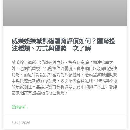
威樂娛樂城熊貓體育評價如何？體育投
注種類、方式與優勢一次了解
隨著線上運彩市場越來越成熟，許多玩家除了關注賠率之
外，也開始重視平台的操作流暢度、賽事項目以及即時投注
功能，而近年討論度相當高的熊貓體育，憑藉豐富的運動賽
事與快速更新的滾球系統，吸引不少喜歡足球、NBA與棒球
的玩家關注。無論是賽前分析還是比賽中的即時下注，都能
帶來相當有臨場感的投注體驗。
閱讀更多 »
5 8 月, 2026