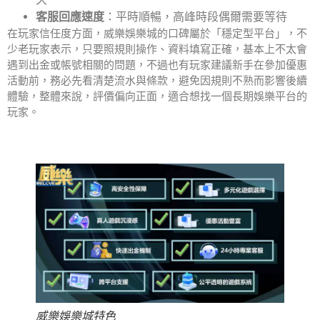
客服回應速度
：平時順暢，高峰時段偶爾需要等待
在玩家信任度方面，威樂娛樂城的口碑屬於「穩定型平台」，不
少老玩家表示，只要照規則操作、資料填寫正確，基本上不太會
遇到出金或帳號相關的問題，不過也有玩家建議新手在參加優惠
活動前，務必先看清楚流水與條款，避免因規則不熟而影響後續
體驗，整體來說，評價偏向正面，適合想找一個長期娛樂平台的
玩家。
威樂娛樂城特色