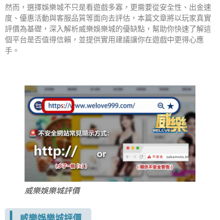
然而，選擇娛樂城不只是看遊戲多寡，更需要從安全性、出金速
度、優惠活動與客服品質等面向去評估，本篇文章將以玩家真實
評價為基礎，深入解析威樂娛樂城的優缺點，幫助你快速了解這
個平台是否值得信賴，並提供實用建議讓你在遊戲中更得心應
手。
威樂娛樂城評價
威樂娛樂城評價