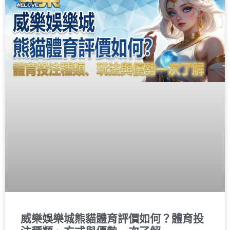
樂城
2026最新娛
樂城推薦
立
即
註
冊
威樂娛樂城熊貓體育評價如何？體育投