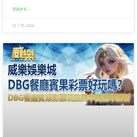
閱讀更多 »
22 7 月, 2026