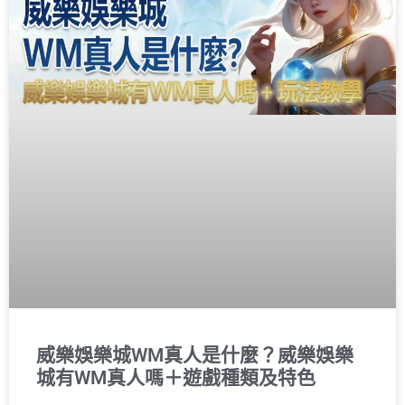
威樂娛樂城WM真人是什麼？威樂娛樂
城有WM真人嗎＋遊戲種類及特色