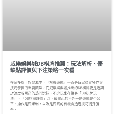
威樂娛樂城DB棋牌推薦：玩法解析、優
缺點評價與下注策略一次看
在眾多線上娛樂城中，「棋牌遊戲」一直是玩家穩定操作與
技巧發揮的重要類型，而威樂娛樂城推出的DB棋牌更是近期
討論度相當高的熱門選擇，不少玩家在搜尋「DB棋牌玩
法」、「DB棋牌評價」時，最關心的不外乎是遊戲是否公
平、操作是否順暢，以及是否真的有機會透過技巧提升勝
率。