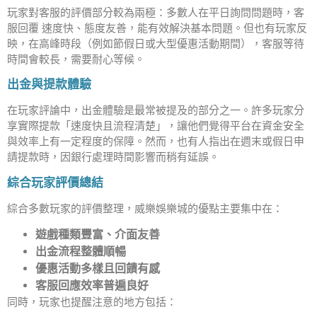
玩家對客服的評價部分較為兩極：多數人在平日詢問問題時，客
服回覆 速度快、態度友善，能有效解決基本問題。但也有玩家反
映，在高峰時段（例如節假日或大型優惠活動期間），客服等待
時間會較長，需要耐心等候。
出金與提款體驗
在玩家評論中，出金體驗是最常被提及的部分之一。許多玩家分
享實際提款「速度快且流程清楚」，讓他們覺得平台在資金安全
與效率上有一定程度的保障。然而，也有人指出在週末或假日申
請提款時，因銀行處理時間影響而稍有延誤。
綜合玩家評價總結
綜合多數玩家的評價整理，威樂娛樂城的優點主要集中在：
遊戲種類豐富、介面友善
出金流程整體順暢
優惠活動多樣且回饋有感
客服回應效率普遍良好
同時，玩家也提醒注意的地方包括：