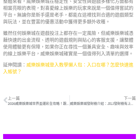
整體來看，威樂娛樂城在穩定性、安全性與遊戲多樣化方面都有
相當亮眼的表現，對喜愛線上娛樂的玩家來說是一個值得嘗試的
平台。無論你是新手還是老手，都能在這裡找到合適的遊戲類型
與玩法，並在豐富的優惠活動中獲得更多額外收穫。
雖然任何娛樂城在遊戲投注上都存在一定風險，但威樂娛樂城憑
藉快速的出金流程、透明的遊戲規則與貼心的客服支援，讓整體
使用體驗更有保障，如果你正在尋找一個兼具安全、趣味與效率
的線上娛樂平台，威樂娛樂城確實是一個值得列入清單的選擇。
延伸閱讀：
威樂娛樂城登入教學懶人包：入口在哪？怎麼快速進
入帳號？
上一篇
下一篇
2026威樂娛樂城世界盃運彩全攻略！跟上小組賽、淘汰賽到決賽世界盃直播
威樂娛樂城發財樹介紹：JILI發財樹有上架嗎？玩法、特色一次搞懂