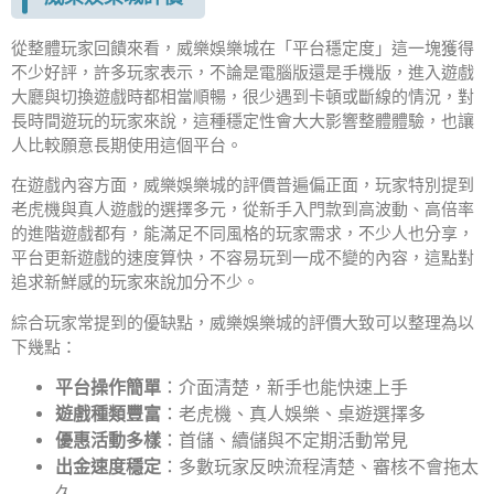
從整體玩家回饋來看，威樂娛樂城在「平台穩定度」這一塊獲得
不少好評，許多玩家表示，不論是電腦版還是手機版，進入遊戲
大廳與切換遊戲時都相當順暢，很少遇到卡頓或斷線的情況，對
長時間遊玩的玩家來說，這種穩定性會大大影響整體體驗，也讓
人比較願意長期使用這個平台。
在遊戲內容方面，威樂娛樂城的評價普遍偏正面，玩家特別提到
老虎機與真人遊戲的選擇多元，從新手入門款到高波動、高倍率
的進階遊戲都有，能滿足不同風格的玩家需求，不少人也分享，
平台更新遊戲的速度算快，不容易玩到一成不變的內容，這點對
追求新鮮感的玩家來說加分不少。
綜合玩家常提到的優缺點，威樂娛樂城的評價大致可以整理為以
下幾點：
平台操作簡單
：介面清楚，新手也能快速上手
遊戲種類豐富
：老虎機、真人娛樂、桌遊選擇多
優惠活動多樣
：首儲、續儲與不定期活動常見
出金速度穩定
：多數玩家反映流程清楚、審核不會拖太
久