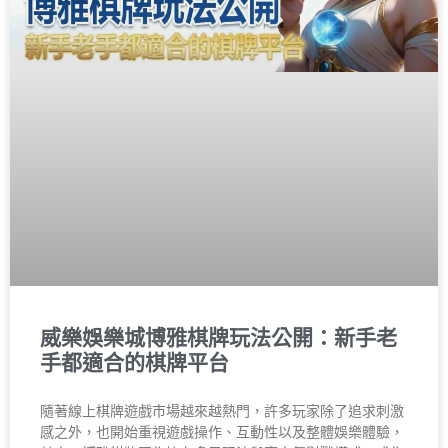
威樂娛樂城博雅棋牌玩法公開：新手老
手都適合的棋牌平台
隨著線上棋牌遊戲市場越來越熱門，許多玩家除了追求刺激
感之外，也開始重視遊戲操作、互動性以及整體娛樂體驗，