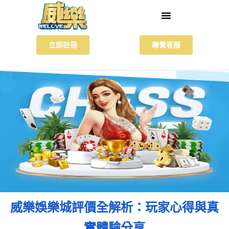
立即註冊
聯繫客服
威樂娛樂城評價全解析：玩家心得與真
實體驗分享