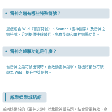
雷神之鎚有哪些特殊符號？
遊戲包含 Wild（百搭符號）、Scatter（雷神圖案）及雷神之
鎚符號，分別提供連線替代、免費旋轉和雷神鎚擊功能。
雷神之錘擊功能是什麼？
當雷神之錘符號出現時，會啟動雷神鎚擊，隨機將部分符號
轉為 Wild，提升中獎倍數。
威樂娛樂城結語
威樂娛樂城的《雷神之鎚》以北歐神話為題，結合雷電特效、高