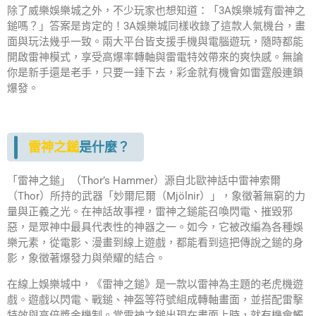
除了威樂娛樂城之外，不少玩家也想知道：「3A娛樂城有雷神之
鎚嗎？」答案是肯定的！3A娛樂城同樣收錄了這款人氣機台，畫
面與玩法幾乎一致。兩大平台皆支援手機與電腦遊玩，隨時都能
開啟雷神模式，享受高爆率轉軸與雷電特效帶來的爽快感。無論
你是新手還是老手，只要一錘下去，彩金就有機會如雷霆般連鎖
爆發。
雷神之鎚
是什麼？
「雷神之鎚」（Thor’s Hammer）源自北歐神話中雷神索爾
（Thor）所持的武器「妙爾尼爾（Mjölnir）」，象徵著無窮的力
量與正義之光。在神話故事裡，雷神之鎚能召喚閃電、摧毀邪
惡，是眾神中最具代表性的神器之一。如今，它被改編為各種娛
樂元素，從電影、漫畫到線上遊戲，都能看到這把傳說之鎚的身
影，象徵著爆發力與榮耀的結合。
在線上娛樂城中，《雷神之鎚》是一款以雷神為主題的老虎機遊
戲。遊戲以閃電、戰鎚、神盔等符號組成轉軸畫面，並搭配雷擊
特效與高倍獎金機制。當雷神之鎚出現在畫面上時，就有機會觸