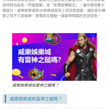
發特殊功能如「閃電鎚擊」或「免費旋轉模式」，讓中獎倍數大
幅提升。威樂娛樂城與3A娛樂城皆有上架這款遊戲，讓玩家在轉
動之間不只是娛樂，更像是在體驗一場雷神降臨的史詩冒險。
威樂娛樂城有雷神之鎚嗎？
威樂娛樂城有雷神之鎚嗎？