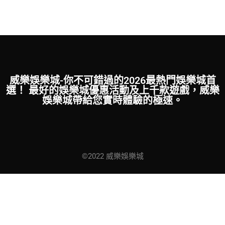
威樂娛樂城-你不可錯過的2026最熱門娛樂城首
選！ 最好的娛樂城優惠活動及上千款遊戲，威樂
娛樂城帶給您實時體驗的極速。
©2022
威樂娛樂城