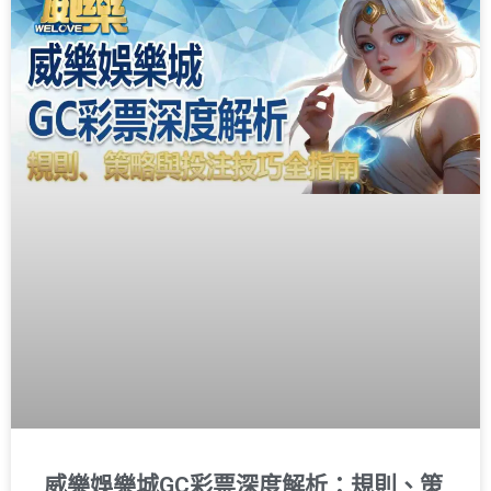
威樂娛樂城GC彩票深度解析：規則、策