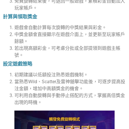
免費旋轉結束後，可返回一般遊戲，累積彩金自動加入
玩家帳戶。
計算與領取獎金
遊戲會自動計算每次旋轉的中獎結果與彩金。
中獎金額會直接顯示在遊戲介面上，並更新至玩家帳戶
餘額。
若出現高額彩金，可考慮分批或全部提領到遊戲主帳
號。
設定遊戲策略
初期建議以低額投注熟悉遊戲機制。
當熟悉Wild、Scatter及雷神鎚擊功能後，可逐步提高投
注金額，增加中高額獎金的機會。
可利用自動旋轉與手動停止搭配的方式，掌握高倍獎金
出現的時機。