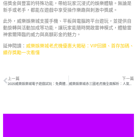
倍獎金與豐富的特殊功能，帶給玩家沉浸式的娛樂體驗。無論是
新手或老手，都能在遊戲中享受操作樂趣與刺激中獎感。
此外，威樂娛樂城支援手機、平板與電腦跨平台遊玩，並提供自
動旋轉與活動加成等功能，讓玩家能隨時開啟雷神模式，體驗雷
神索爾降臨的威力與高額彩金的魅力。
延伸閱讀：
威樂娛樂城老虎機優惠大揭秘：VIP回饋、首存加碼、
續存獎勵一次看懂
上一篇
下一篇
2025威樂娛樂城電子遊戲試玩：免費體驗雷神之鎚、魔龍傳奇、戰神賽特三大爆款機台！
威樂娛樂城赤三國老虎機全面解析：人氣戰國主題遊戲登場！