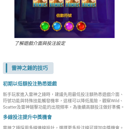
了解遊戲介面與投注設定
雷神之錘的技巧
初期以低額投注熟悉遊戲
新手玩家進入雷神之錘時，建議先用最低投注額熟悉遊戲介面、
符號功能與特殊技能觸發機率，這樣可以降低風險，觀察Wild、
Scatter及雷神鎚擊功能的出現頻率，為後續高額投注做好準備。
多線投注提升中獎機會
雷神之錘採用多線連線設計，選擇更多投注線可增加中獎機會。