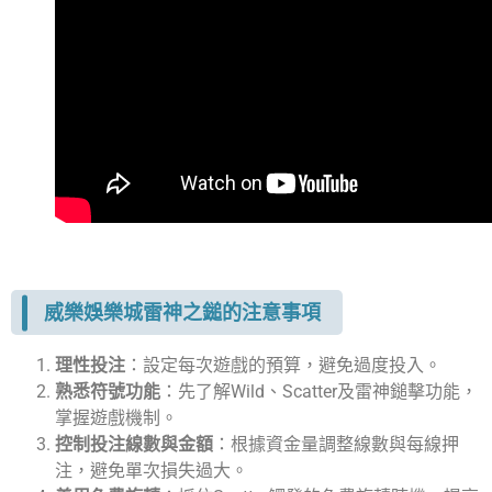
威樂娛樂城雷神之鎚的注意事項
理性投注
：設定每次遊戲的預算，避免過度投入。
熟悉符號功能
：先了解Wild、Scatter及雷神鎚擊功能，
掌握遊戲機制。
控制投注線數與金額
：根據資金量調整線數與每線押
注，避免單次損失過大。