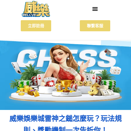
立即註冊
聯繫客服
威樂娛樂城雷神之鎚怎麼玩？玩法規
則、獎勵機制一次告訴你！