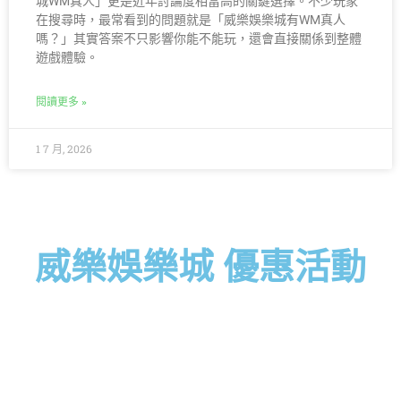
城WM真人」更是近年討論度相當高的關鍵選擇。不少玩家
在搜尋時，最常看到的問題就是「威樂娛樂城有WM真人
嗎？」其實答案不只影響你能不能玩，還會直接關係到整體
遊戲體驗。
閱讀更多 »
1 7 月, 2026
威樂娛樂城 優惠活動