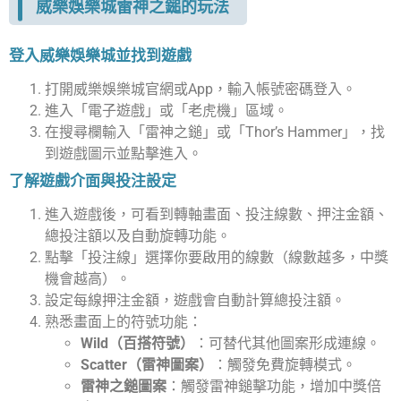
威樂娛樂城雷神之鎚的玩法
登入威樂娛樂城並找到遊戲
打開威樂娛樂城官網或App，輸入帳號密碼登入。
進入「電子遊戲」或「老虎機」區域。
在搜尋欄輸入「雷神之鎚」或「Thor’s Hammer」，找
到遊戲圖示並點擊進入。
了解遊戲介面與投注設定
進入遊戲後，可看到轉軸畫面、投注線數、押注金額、
總投注額以及自動旋轉功能。
點擊「投注線」選擇你要啟用的線數（線數越多，中獎
機會越高）。
設定每線押注金額，遊戲會自動計算總投注額。
熟悉畫面上的符號功能：
Wild（百搭符號）
：可替代其他圖案形成連線。
Scatter（雷神圖案）
：觸發免費旋轉模式。
雷神之鎚圖案
：觸發雷神鎚擊功能，增加中獎倍