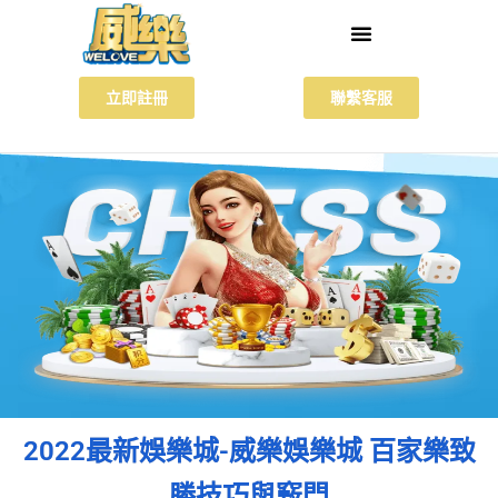
立即註冊
聯繫客服
2022最新娛樂城-威樂娛樂城 百家樂致
勝技巧與竅門