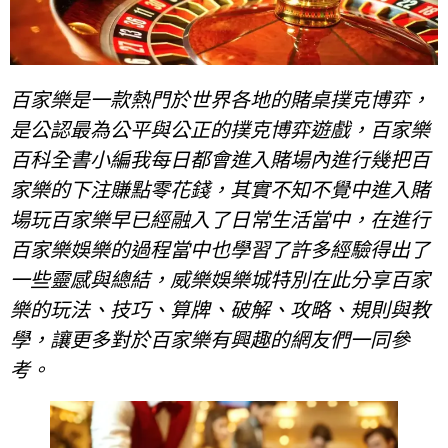
百家樂是一款熱門於世界各地的賭桌撲克博弈，
是公認最為公平與公正的撲克博弈遊戲，百家樂
百科全書小編我每日都會進入賭場內進行幾把百
家樂的下注賺點零花錢，其實不知不覺中進入賭
場玩百家樂早已經融入了日常生活當中，在進行
百家樂娛樂的過程當中也學習了許多經驗得出了
一些靈感與總結，威樂娛樂城特別在此分享百家
樂的玩法、技巧、算牌、破解、攻略、規則與教
學，讓更多對於百家樂有興趣的網友們一同參
考。