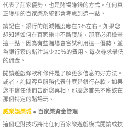
代表了莊家優勢，也是賭場賺錢的方式。任何真
正獲勝的百家樂系統都會考慮到這一點。
請記住，銀行的削減幅度應在5％左右。如果您
想知道如何在百家樂中不斷獲勝，那麼必須檢查
這一點，因為有些賭場會嘗試利用這一優勢，並
為銀行家的賭注減少20％的費用。每次尋求最低
的佣金。
閱讀遊戲條款和條件是了解更多信息的好方法。
或者，詢問客戶服務代表什麼是銀行存款。如果
您不信任他們告訴您真相，那麼您首先不應該在
那個特定的賭場玩。
威樂娛樂城
● 百家樂資金管理
這個理財技巧將比任何百家樂遊戲模式閱讀或技