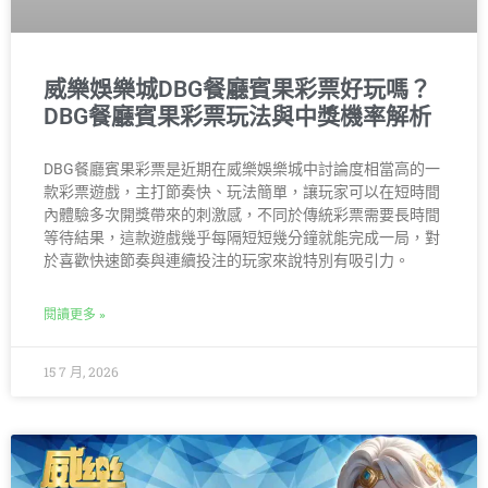
威樂娛樂城DBG餐廳賓果彩票好玩嗎？
DBG餐廳賓果彩票玩法與中獎機率解析
DBG餐廳賓果彩票是近期在威樂娛樂城中討論度相當高的一
款彩票遊戲，主打節奏快、玩法簡單，讓玩家可以在短時間
內體驗多次開獎帶來的刺激感，不同於傳統彩票需要長時間
等待結果，這款遊戲幾乎每隔短短幾分鐘就能完成一局，對
於喜歡快速節奏與連續投注的玩家來說特別有吸引力。
閱讀更多 »
15 7 月, 2026