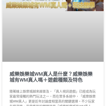
威樂娛樂城WM真人是什麼？威樂娛樂
城有WM真人嗎＋遊戲種類及特色
隨著線上娛樂城越來越普及，「真人視訊遊戲」已經成為玩
家最常接觸的熱門玩法之一，而在眾多系統中，「威樂娛樂
城WM真人」更是近年討論度相當高的關鍵選擇。不少玩家