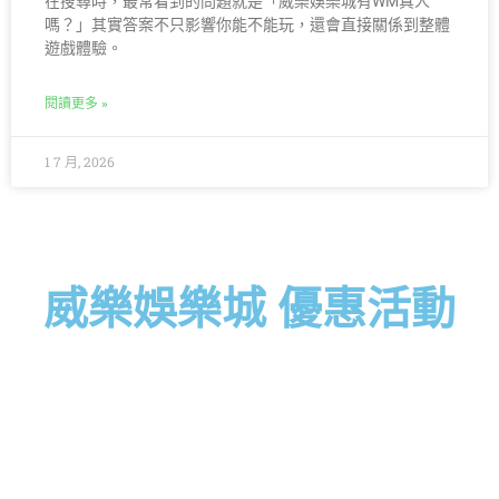
在搜尋時，最常看到的問題就是「威樂娛樂城有WM真人
嗎？」其實答案不只影響你能不能玩，還會直接關係到整體
遊戲體驗。
閱讀更多 »
1 7 月, 2026
威樂娛樂城 優惠活動