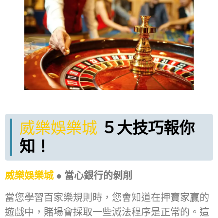
威樂娛樂城
５大技巧報你
知！
威樂娛樂城
● 當心銀行的剝削
當您學習百家樂規則時，您會知道在押寶家贏的
遊戲中，賭場會採取一些減法程序是正常的。這