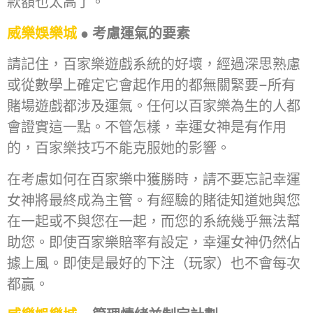
款額也太高了。
威樂娛樂城
● 考慮運氣的要素
請記住，百家樂遊戲系統的好壞，經過深思熟慮
或從數學上確定它會起作用的都無關緊要–所有
賭場遊戲都涉及運氣。任何以百家樂為生的人都
會證實這一點。不管怎樣，幸運女神是有作用
的，百家樂技巧不能克服她的影響。
在考慮如何在百家樂中獲勝時，請不要忘記幸運
女神將最終成為主管。有經驗的賭徒知道她與您
在一起或不與您在一起，而您的系統幾乎無法幫
助您。即使百家樂賠率有設定，幸運女神仍然佔
據上風。即使是最好的下注（玩家）也不會每次
都贏。