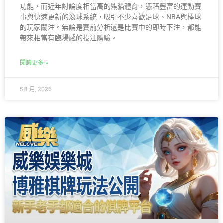
功能，而近年討論度相當高的熊貓體育，憑藉豐富的運動賽
事與快速更新的滾球系統，吸引不少喜歡足球、NBA與棒球
的玩家關注。無論是賽前分析還是比賽中的即時下注，都能
帶來相當有臨場感的投注體驗。
閱讀更多 »
5 8 月, 2026