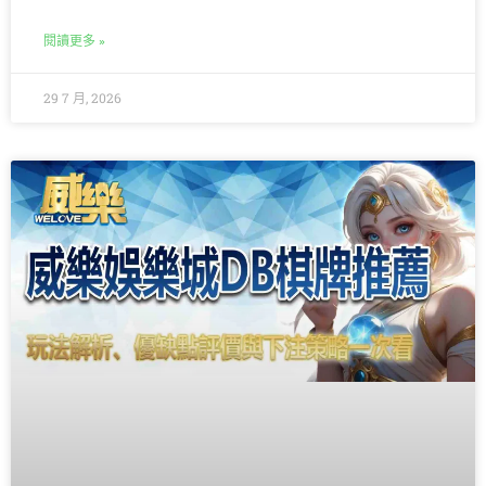
閱讀更多 »
29 7 月, 2026