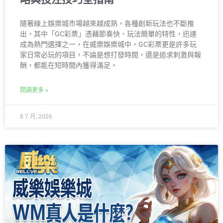
隨著線上娛樂城市場越來越成熟，各種創新玩法也不斷推
出，其中「GC彩票」憑藉節奏快、玩法簡單的特性，迅速
成為熱門選擇之一，在威樂娛樂城中，GC彩票更是許多玩
家日常必玩的項目，不論是想打發時間，還是追求刺激與報
酬，都能在短時間內獲得滿足。
閱讀更多 »
8 7 月, 2026