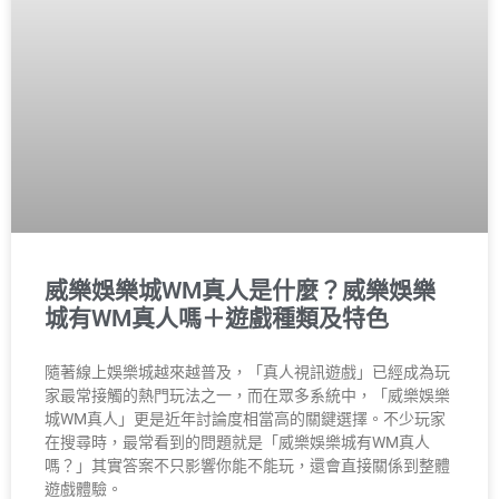
威樂娛樂城WM真人是什麼？威樂娛樂
城有WM真人嗎＋遊戲種類及特色
隨著線上娛樂城越來越普及，「真人視訊遊戲」已經成為玩
家最常接觸的熱門玩法之一，而在眾多系統中，「威樂娛樂
城WM真人」更是近年討論度相當高的關鍵選擇。不少玩家
在搜尋時，最常看到的問題就是「威樂娛樂城有WM真人
嗎？」其實答案不只影響你能不能玩，還會直接關係到整體
遊戲體驗。