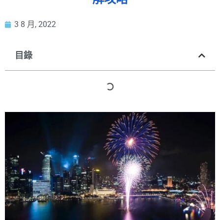
3 8 月, 2022
目錄