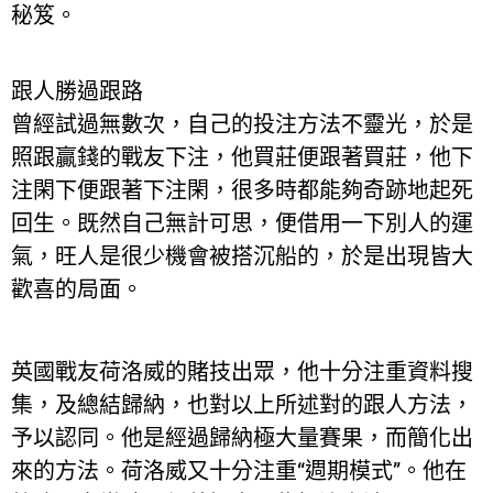
秘笈。
跟人勝過跟路
曾經試過無數次，自己的投注方法不靈光，於是
照跟贏錢的戰友下注，他買莊便跟著買莊，他下
注閑下便跟著下注閑，很多時都能夠奇跡地起死
回生。既然自己無計可思，便借用一下別人的運
氣，旺人是很少機會被搭沉船的，於是出現皆大
歡喜的局面。
英國戰友荷洛威的賭技出眾，他十分注重資料搜
集，及總結歸納，也對以上所述對的跟人方法，
予以認同。他是經過歸納極大量賽果，而簡化出
來的方法。荷洛威又十分注重“週期模式”。他在