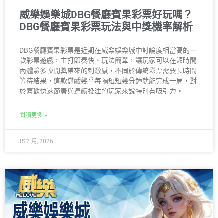
威樂娛樂城DBG餐廳賓果彩票好玩嗎？
DBG餐廳賓果彩票玩法與中獎機率解析
DBG餐廳賓果彩票是近期在威樂娛樂城中討論度相當高的一
款彩票遊戲，主打節奏快、玩法簡單，讓玩家可以在短時間
內體驗多次開獎帶來的刺激感，不同於傳統彩票需要長時間
等待結果，這款遊戲幾乎每隔短短幾分鐘就能完成一局，對
於喜歡快速節奏與連續投注的玩家來說特別有吸引力。
閱讀更多 »
15 7 月, 2026