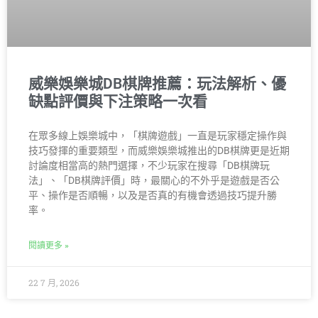
威樂娛樂城DB棋牌推薦：玩法解析、優
缺點評價與下注策略一次看
在眾多線上娛樂城中，「棋牌遊戲」一直是玩家穩定操作與
技巧發揮的重要類型，而威樂娛樂城推出的DB棋牌更是近期
討論度相當高的熱門選擇，不少玩家在搜尋「DB棋牌玩
法」、「DB棋牌評價」時，最關心的不外乎是遊戲是否公
平、操作是否順暢，以及是否真的有機會透過技巧提升勝
率。
閱讀更多 »
22 7 月, 2026