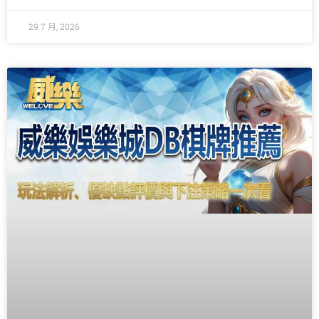
29 7 月, 2026