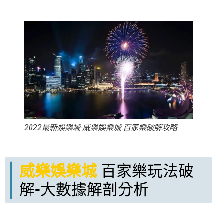
2022最新娛樂城-威樂娛樂城 百家樂破解攻略
威樂娛樂城
百家樂玩法破
解-大數據解剖分析