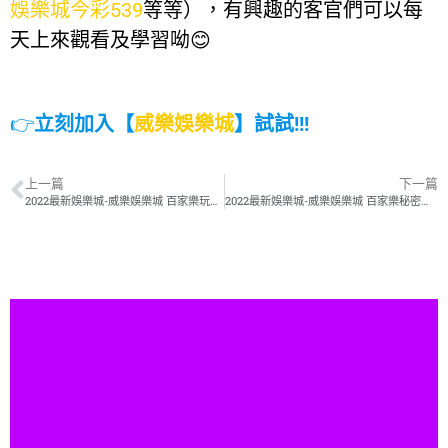
娛樂城今彩539
等等），有興趣的客官們可以每
天上來觀看及學習呦😊
👉
立刻加入【
威樂娛樂城
】試試!!!
上一篇
下一篇
2022最新娛樂城-威樂娛樂城 百家樂玩法技巧教學，算牌破解密技！
2022最新娛樂城-威樂娛樂城 百家樂秘密，如何贏取？