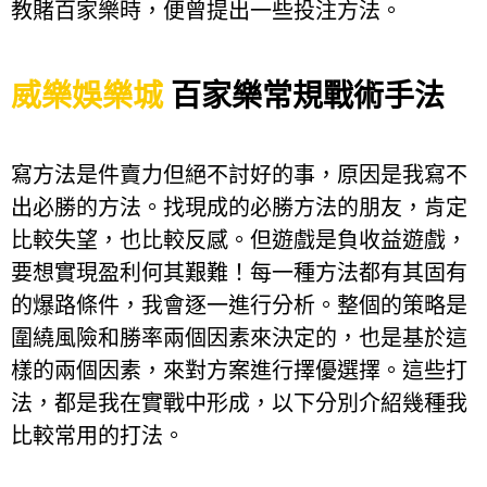
教賭百家樂時，便曾提出一些投注方法。
威樂娛樂城
百家樂常規戰術手法
寫方法是件賣力但絕不討好的事，原因是我寫不
出必勝的方法。找現成的必勝方法的朋友，肯定
比較失望，也比較反感。但遊戲是負收益遊戲，
要想實現盈利何其艱難！每一種方法都有其固有
的爆路條件，我會逐一進行分析。整個的策略是
圍繞風險和勝率兩個因素來決定的，也是基於這
樣的兩個因素，來對方案進行擇優選擇。這些打
法，都是我在實戰中形成，以下分別介紹幾種我
比較常用的打法。