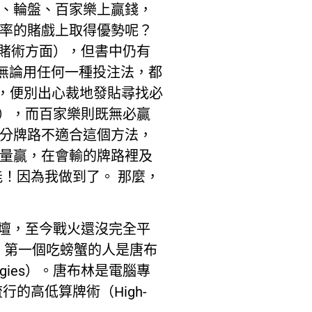
骰子、輪盤、百家樂上贏錢，
益率的賭戲上取得優勢呢？
賭術方面），但書中仍有
，無論用任何一種投注法，都
，便別出心裁地發貼尋找必
），而百家樂則既無必贏
部分牌路不適合這個方法，
儘量贏，在會輸的牌路裡及
！因為我做到了。 那麼，
論壇，至今戰火還沒完全平
 第一個吃螃蟹的人是唐布
tegies）。唐布林是電腦專
的高低算牌術（High-