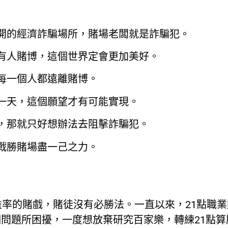
開的經濟詐騙場所，賭場老闆就是詐騙犯。
有人賭博，這個世界定會更加美好。
每一個人都遠離賭博。
一天，這個願望才有可能實現。
，那就只好想辦法去阻擊詐騙犯。
戰勝賭場盡一己之力。
益率的賭戲，賭徒沒有必勝法。一直以來，21點職
問題所困擾，一度想放棄研究百家樂，轉練21點算