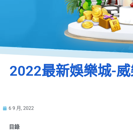
2022最新娛樂城-
6 9 月, 2022
目錄