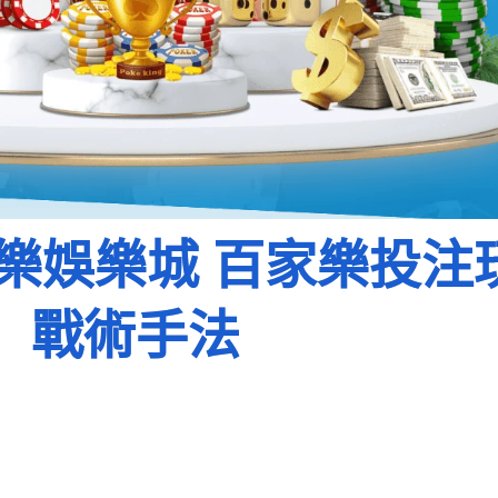
威樂娛樂城 百家樂投
戰術手法