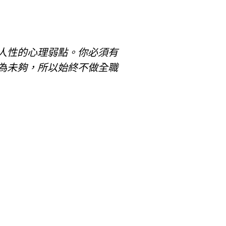
人性的心理弱點。你必須有
為未夠，所以始終不做全職