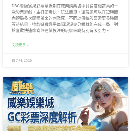
DBG餐廳賓果彩票是近期在威樂娛樂城中討論度相當高的一
款彩票遊戲，主打節奏快、玩法簡單，讓玩家可以在短時間
內體驗多次開獎帶來的刺激感，不同於傳統彩票需要長時間
等待結果，這款遊戲幾乎每隔短短幾分鐘就能完成一局，對
於喜歡快速節奏與連續投注的玩家來說特別有吸引力。
閱讀更多 »
15 7 月, 2026