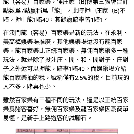
龍（容易）百家樂，僅庄家（B)博第三張牌合計
點數爲7點贏稱爲「龍」，此時押中庄家（B)不
賠，押中龍1賠40，其餘贏賠率皆1賠1。
在澳門龍（容易）百家樂是新的玩法，在永利、
美高梅娛樂場推廣，其他娛樂場還沒有龍百家
樂。龍百家樂比正統百家樂、無佣百家樂多一種
玩法，就是除了投注庄、閒、和、閒對子、庄對
子之外還可以押龍，賠率1賠40。而娛樂場介紹
龍百家樂抽的稅，號稱僅有2.5%的稅。目前玩的
人不多，賭桌也少。
雖然百家樂有三種不同的玩法，還是以正統百家
樂爲賭客喜好，無佣百家樂及龍百家樂因爲簡單
易懂，是新手上路遊客的試腳石。