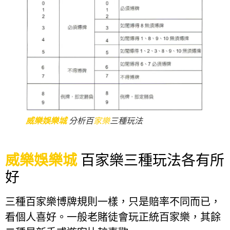
威樂娛樂城
分析百
家樂
三種玩法
威樂娛樂城
百家樂三種玩法各有所
好
三種百家樂博牌規則一樣，只是賠率不同而已，
看個人喜好。一般老賭徒會玩正統百家樂，其餘