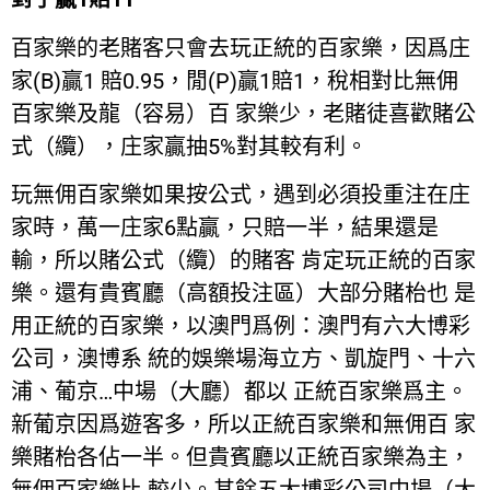
百家樂的老賭客只會去玩正統的百家樂，因爲庄
家(B)贏1 賠0.95，閒(P)贏1賠1，稅相對比無佣
百家樂及龍（容易）百 家樂少，老賭徒喜歡賭公
式（纜），庄家贏抽5%對其較有利。
玩無佣百家樂如果按公式，遇到必須投重注在庄
家時，萬一庄家6點贏，只賠一半，結果還是
輸，所以賭公式（纜）的賭客 肯定玩正統的百家
樂。還有貴賓廳（高額投注區）大部分賭枱也 是
用正統的百家樂，以澳門爲例：澳門有六大博彩
公司，澳博系 統的娛樂場海立方、凱旋門、十六
浦、葡京…中場（大廳）都以 正統百家樂爲主。
新葡京因爲遊客多，所以正統百家樂和無佣百 家
樂賭枱各佔一半。但貴賓廳以正統百家樂為主，
無佣百家樂比 較少。其餘五大博彩公司中場（大