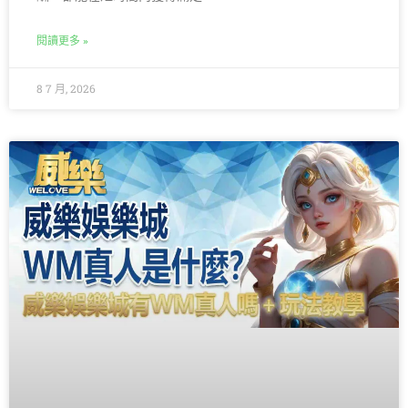
閱讀更多 »
8 7 月, 2026