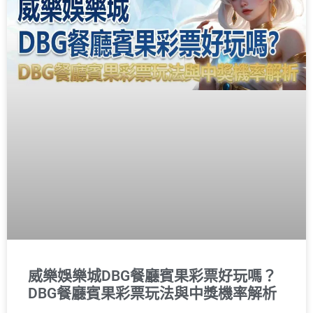
威樂娛樂城DBG餐廳賓果彩票好玩嗎？
DBG餐廳賓果彩票玩法與中獎機率解析