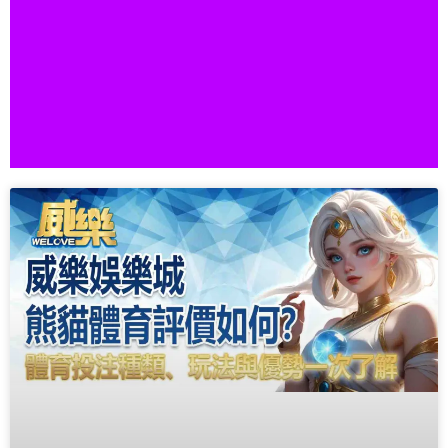
威樂娛
樂城
2026最新娛
樂城推薦
立
即
註
冊