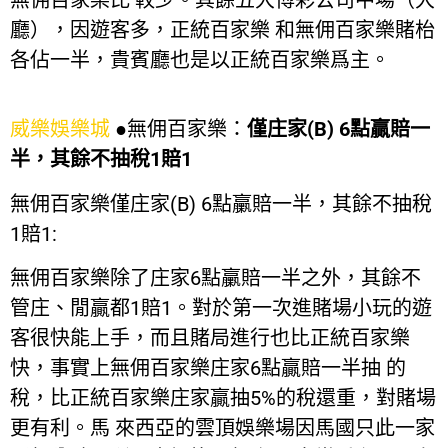
廳），因遊客多，正統百家樂 和無佣百家樂賭枱
各佔一半，貴賓廳也是以正統百家樂爲主。
威樂娛樂城
●無佣百家樂：
僅庄家(B) 6點贏賠一
半，其餘不抽稅1賠1
無佣百家樂僅庄家(B) 6點臝賠一半，其餘不抽稅
1賠1:
無佣百家樂除了庄家6點臝賠一半之外，其餘不
管庄、閒贏都1賠1。對於第一次進賭場小玩的遊
客很快能上手，而且賭局進行也比正統百家樂
快，事實上無佣百家樂庄家6點贏賠一半抽 的
稅，比正統百家樂庄家贏抽5%的稅還重，對賭場
更有利。馬 來西亞的雲頂娛樂場因馬國只此一家