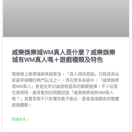
威樂娛樂城WM真人是什麼？威樂娛樂
城有WM真人嗎＋遊戲種類及特色
隨著線上娛樂城越來越普及，「真人視訊遊戲」已經成為玩
家最常接觸的熱門玩法之一，而在眾多系統中，「威樂娛樂
城WM真人」更是近年討論度相當高的關鍵選擇。不少玩家
在搜尋時，最常看到的問題就是「威樂娛樂城有WM真人
嗎？」其實答案不只影響你能不能玩，還會直接關係到整體
遊戲體驗。
閱讀更多 »