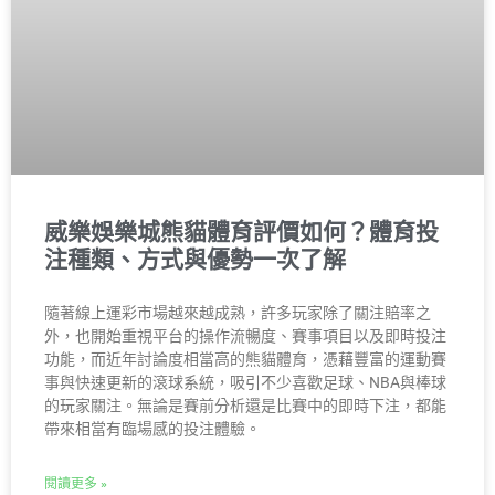
威樂娛樂城熊貓體育評價如何？體育投
注種類、方式與優勢一次了解
隨著線上運彩市場越來越成熟，許多玩家除了關注賠率之
外，也開始重視平台的操作流暢度、賽事項目以及即時投注
功能，而近年討論度相當高的熊貓體育，憑藉豐富的運動賽
事與快速更新的滾球系統，吸引不少喜歡足球、NBA與棒球
的玩家關注。無論是賽前分析還是比賽中的即時下注，都能
帶來相當有臨場感的投注體驗。
閱讀更多 »