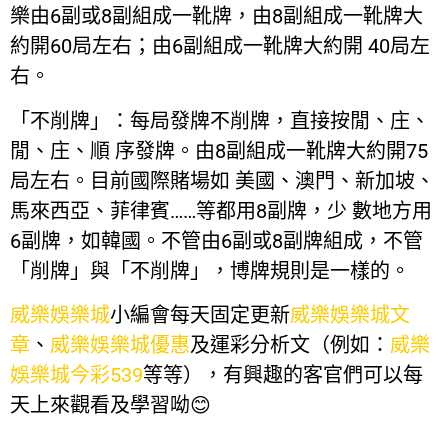
樂由6副或8副組成一靴牌，由8副組成一靴牌大
約開60局左右；由6副組成一靴牌大約開 40局左
右。
「不削牌」：每局發牌不削牌，直接按閒、庄、
閒、庄、順 序發牌。由8副組成一靴牌大約開75
局左右。目前國際賭場如 美國、澳門、新加坡、
馬來西亞、菲律賓……等都用8副牌，少 數地方用
6副牌，如韓國。不管由6副或8副牌組成，不管
「削牌」與「不削牌」，博牌規則是一樣的。
威樂娛樂城
小編會每天固定更新
威樂娛樂城文
章
、
威樂娛樂城優惠
及運彩分析文（例如：
威樂
娛樂城今彩539
等等），有興趣的客官們可以每
天上來觀看及學習呦😊