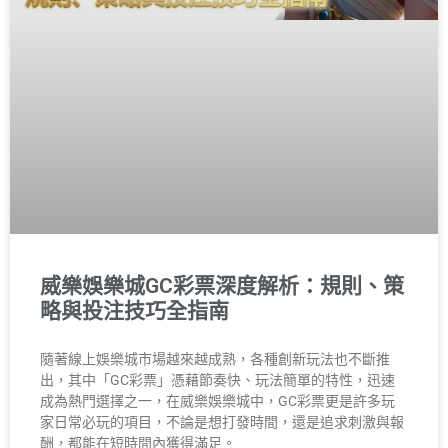
威樂娛樂城GC彩票深度解析：規則、策
略與投注技巧全指南
隨著線上娛樂城市場越來越成熟，各種創新玩法也不斷推
出，其中「GC彩票」憑藉節奏快、玩法簡單的特性，迅速
成為熱門選擇之一，在威樂娛樂城中，GC彩票更是許多玩
家日常必玩的項目，不論是想打發時間，還是追求刺激與報
酬，都能在短時間內獲得滿足。