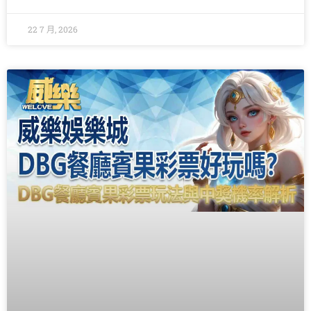
22 7 月, 2026