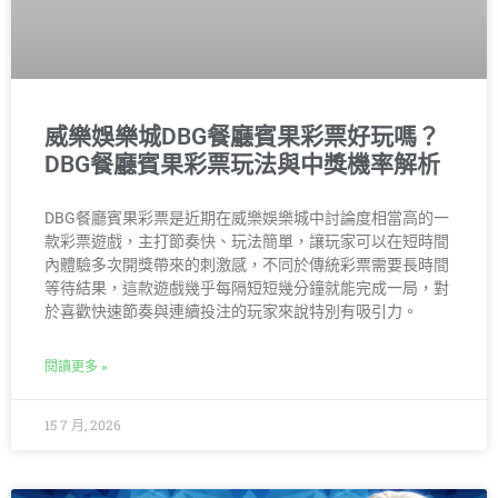
威樂娛樂城DBG餐廳賓果彩票好玩嗎？
DBG餐廳賓果彩票玩法與中獎機率解析
DBG餐廳賓果彩票是近期在威樂娛樂城中討論度相當高的一
款彩票遊戲，主打節奏快、玩法簡單，讓玩家可以在短時間
內體驗多次開獎帶來的刺激感，不同於傳統彩票需要長時間
等待結果，這款遊戲幾乎每隔短短幾分鐘就能完成一局，對
於喜歡快速節奏與連續投注的玩家來說特別有吸引力。
閱讀更多 »
15 7 月, 2026