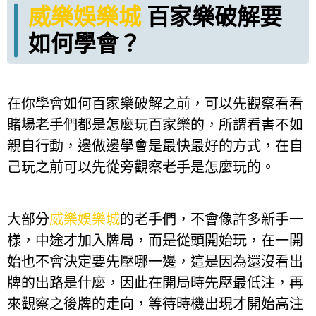
威樂娛樂城
百家樂破解要
如何學會？
在你學會如何百家樂破解之前，可以先觀察看看
賭場老手們都是怎麼玩百家樂的，所謂看書不如
親自行動，邊做邊學會是最快最好的方式，在自
己玩之前可以先從旁觀察老手是怎麼玩的。
大部分
威樂娛樂城
的老手們，不會像許多新手一
樣，中途才加入牌局，而是從頭開始玩，在一開
始也不會決定要先壓哪一邊，這是因為還沒看出
牌的出路是什麼，因此在開局時先壓最低注，再
來觀察之後牌的走向，等待時機出現才開始高注