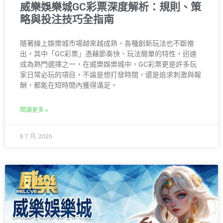
威樂娛樂城GC彩票深度解析：規則、策
略與投注技巧全指南
隨著線上娛樂城市場越來越成熟，各種創新玩法也不斷推
出，其中「GC彩票」憑藉節奏快、玩法簡單的特性，迅速
成為熱門選擇之一，在威樂娛樂城中，GC彩票更是許多玩
家日常必玩的項目，不論是想打發時間，還是追求刺激與報
酬，都能在短時間內獲得滿足。
閱讀更多 »
8 7 月, 2026