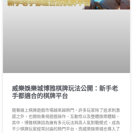
威樂娛樂城博雅棋牌玩法公開：新手老
手都適合的棋牌平台
隨著線上棋牌遊戲市場越來越熱門，許多玩家除了追求刺激
感之外，也開始重視遊戲操作、互動性以及整體娛樂體驗，
其中，博雅棋牌因為擁有多元玩法與高人氣對戰模式，成為
不少棋牌玩家經常討論的熱門平台，而威樂娛樂城也導入了