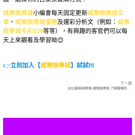
威樂娛樂城
小編會每天固定更新
威樂娛樂城文
章
、
威樂娛樂城優惠
及運彩分析文（例如：
威樂
娛樂城今彩539
等等），有興趣的客官們可以每
天上來觀看及學習呦😊
👉
立刻加入【
威樂娛樂城
】試試!!!
下一篇
2022最新娛樂城-威樂娛樂城 了解賭場的優勢