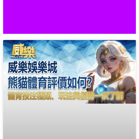
威樂娛
樂城
2026最新娛
樂城推薦
立
即
註
冊