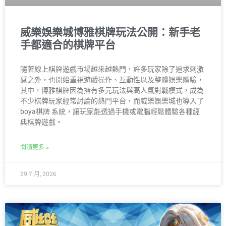
威樂娛樂城博雅棋牌玩法公開：新手老
手都適合的棋牌平台
隨著線上棋牌遊戲市場越來越熱門，許多玩家除了追求刺激
感之外，也開始重視遊戲操作、互動性以及整體娛樂體驗，
其中，博雅棋牌因為擁有多元玩法與高人氣對戰模式，成為
不少棋牌玩家經常討論的熱門平台，而威樂娛樂城也導入了
boya棋牌 系統，讓玩家能透過手機或電腦輕鬆體驗各種經
典棋牌遊戲。
閱讀更多 »
29 7 月, 2026