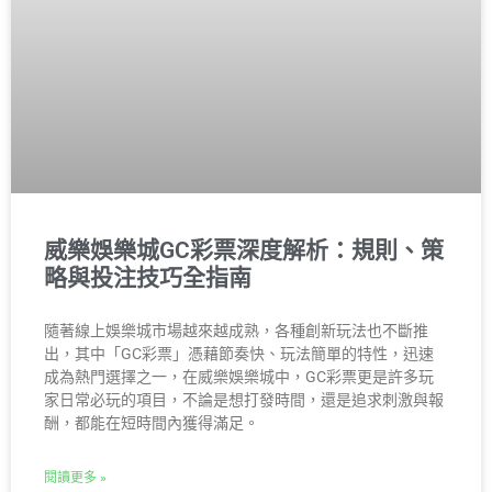
威樂娛樂城GC彩票深度解析：規則、策
略與投注技巧全指南
隨著線上娛樂城市場越來越成熟，各種創新玩法也不斷推
出，其中「GC彩票」憑藉節奏快、玩法簡單的特性，迅速
成為熱門選擇之一，在威樂娛樂城中，GC彩票更是許多玩
家日常必玩的項目，不論是想打發時間，還是追求刺激與報
酬，都能在短時間內獲得滿足。
閱讀更多 »