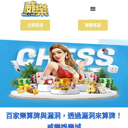
立即註冊
聯繫客服
百家樂算牌與漏洞，透過漏洞來算牌！
威樂娛樂城