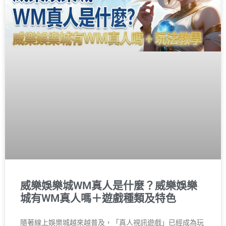
威樂娛樂城WM真人是什麼？威樂娛樂
城有WM真人嗎＋遊戲種類及特色
隨著線上娛樂城越來越普及，「真人視訊遊戲」已經成為玩