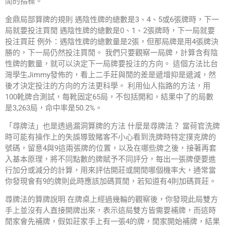
閒的指標。
金鼎局部算牌的規則 遇陰性牌的總數是3、4、5或6張牌時，下一
局就要投注買閒 遇陰性牌的總數是0、1、2張牌時，下一局就要
投注買莊 例外：遇陰性牌的總數量是2張，但那局牌是用4張牌決
勝的，下一局仍然投注買閒。 我們只要觀察一局牌，計算含有陰
性牌的數量，就可以決定下一局牌要投注的方向。 這個方法比台
灣學生Jimmy發佈的，看上二手莊與閒的差是遞增抑是遞減，然
後才決定投注的方向的方法更科學。 利用仙人指路的方法，用
100靴牌合測試，每靴固定65局，不包括開和，結果中了的局數
是3,263局，命中率是50.2%。
「尋牌法」也是透過漏洞算牌的方法 什麼是尋牌法？ 當荷官洗牌
時可能有操作上的失誤導致賭客不小心看到洗牌時特定撲克牌的
號碼，留意4與9這兩張牌的位置，以及在哪些牌之後，接著再套
入基本原理，將不同點數的牌賦予不同評分，每出一張牌便要進
行加分或減分的計算，用來評估開莊或開閒哪個機率大，通常當
你發現會有9的牌則此時應該加碼買閒，若知道有4則加碼買莊。
尋牌法的算牌說明 在牌桌上經過幾輪的觀察後，你發現此局雙方
手上並沒有人直接開牌出來，表示這局雙方皆需要補牌，而這時
閒家會先補牌，假如莊家手上有一張4的牌，閒家開始補牌，結果