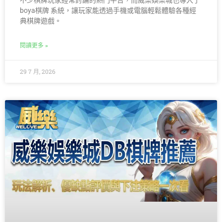
不少棋牌玩家經常討論的熱門平台，而威樂娛樂城也導入了
boya棋牌 系統，讓玩家能透過手機或電腦輕鬆體驗各種經
典棋牌遊戲。
閱讀更多 »
29 7 月, 2026