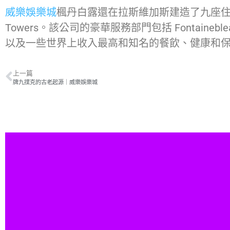
威樂娛樂城
楓丹白露還在拉斯維加斯建造了九座住宅樓，包
Towers。該公司的豪華服務部門包括 Fontainebleau Aviati
以及一些世界上收入最高和知名的餐飲、健康和
上一篇
牌九撲克的古老起源｜威樂娛樂城