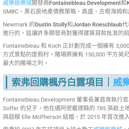
威樂娛樂城
開發商
Fontainebleau Development
和
SMBC、黑石房地產債務策略、高盛、古根海姆和房地產投資信
Newmark 的
Dustin Stolly
和
Jordan Roeschlaub
代
進行的，這讓許多開發商對獲得建築貸款批准的
Fontainebleau 和 Koch 正計劃完成一個擁
方式景點的度假村。賭場將擁有 150,000 平方英尺的博
最大的賭場之列。
索弗回購楓丹白露項目｜
威
Fontainebleau Development 董事長兼首席執行官
Soffer 的兒子，他在邁阿密戴德縣的 785 英畝
與超模 Elle McPherson 結婚，於 2015 