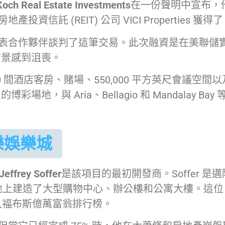
Koch Real Estate Investments
在一份聲明中宣布，
託 (REIT) 公司 VICI Properties 獲得
表合作夥伴談判了這筆交易。此次融資是在美聯儲實
前景感到沮喪。
有 3,000 間酒店客房、賭場、550,000 平方英尺會
彩場地，與 Aria、Bellagio 和 Mandalay 
樂娛樂城
Jeffrey Soffer
是該項目的最初開發商。Soffer 是邁
土地上建造了大型購物中心、辦公樓和公寓大樓。這位 54 
年首次進入福布斯億萬富翁排行榜。