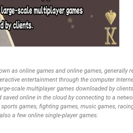
own as online games and online games, generally ref
eractive entertainment through the computer Internet
large-scale multiplayer games downloaded by clients
saved online in the cloud by connecting to a networ
 sports games, fighting games, music games, racin
 also a few online single-player games.