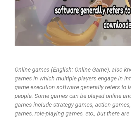
Online games (English: Online Game), also kn
games in which multiple players engage in int
game execution software generally refers to 
people. Some games can be played online and 
games include strategy games, action games,
games, role-playing games, etc., but there are