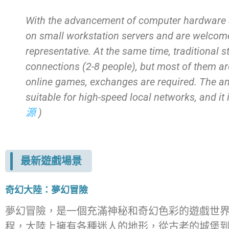
With the advancement of computer hardware a
on small workstation servers and are welco
representative. At the same time, traditional
connections (2-8 people), but most of them ar
online games, exchanges are required. The am
suitable for high-speed local networks, and it 
源
)
最新遊戲場景
奇幻大陸：夢幻冒險
夢幻冒險，是一個充滿神秘和奇幻色彩的遊戲世
程，大陸上擁有各種迷人的地形，從古老的城堡