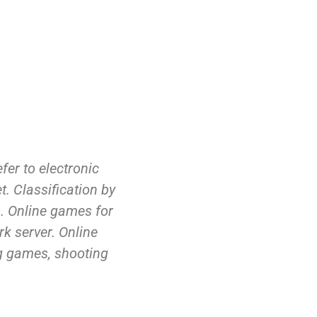
er to electronic
. Classification by
. Online games for
k server. Online
g games, shooting