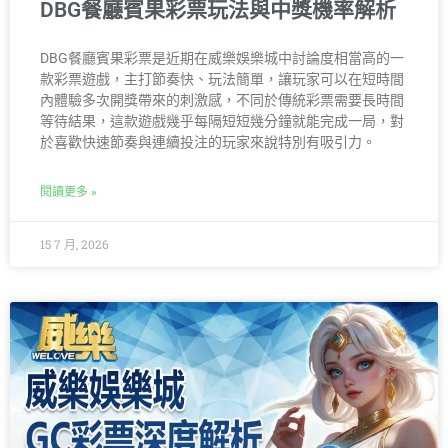
DBG餐廳賓果彩票玩法與中獎機率解析
DBG餐廳賓果彩票是近期在威樂娛樂城中討論度相當高的一
款彩票遊戲，主打節奏快、玩法簡單，讓玩家可以在短時間
內體驗多次開獎帶來的刺激感，不同於傳統彩票需要長時間
等待結果，這款遊戲幾乎每隔短短幾分鐘就能完成一局，對
於喜歡快速節奏與連續投注的玩家來說特別有吸引力。
閱讀更多 »
15 7 月, 2026