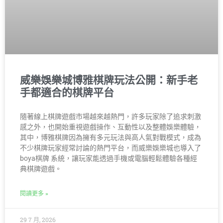
威樂娛樂城博雅棋牌玩法公開：新手老
手都適合的棋牌平台
隨著線上棋牌遊戲市場越來越熱門，許多玩家除了追求刺激
感之外，也開始重視遊戲操作、互動性以及整體娛樂體驗，
其中，博雅棋牌因為擁有多元玩法與高人氣對戰模式，成為
不少棋牌玩家經常討論的熱門平台，而威樂娛樂城也導入了
boya棋牌 系統，讓玩家能透過手機或電腦輕鬆體驗各種經
典棋牌遊戲。
閱讀更多 »
29 7 月, 2026