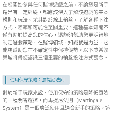
在您開始參與任何賭博遊戲之前，不論您是新手
還是有一定經驗，都應該深入了解該遊戲的基本
規則和玩法。尤其對於線上輪盤，了解各種下注
方式、賠率和可能性至關重要。這種基本知識不
僅有助於提高您的信心，還能夠幫助您更明智地
制定遊戲策略。在賭博領域，知識就是力量，它
能夠幫助您在不確定性中保持優勢。以下威樂娛
樂城將帶您認識三個重要的輪盤投注方式觀念。
使用保守策略：馬提尼法則
對於新手玩家來說，使用保守的策略是降低風險
的一種明智選擇，而馬提尼法則（Martingale
System）是一個廣泛使用且適合新手的策略。這