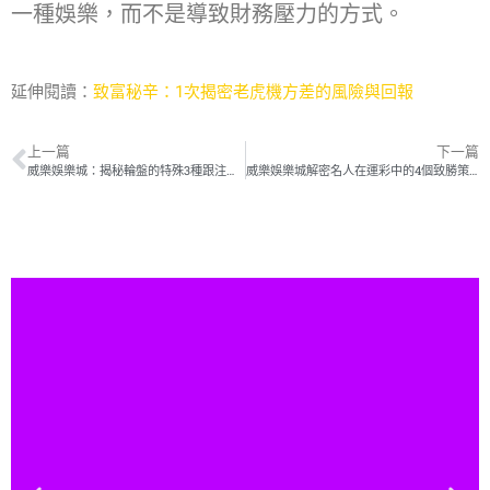
一種娛樂，而不是導致財務壓力的方式。
延伸閱讀：
致富秘辛：1次揭密老虎機方差的風險與回報
上一篇
下一篇
威樂娛樂城：揭秘輪盤的特殊3種跟注策略
威樂娛樂城解密名人在運彩中的4個致勝策略！