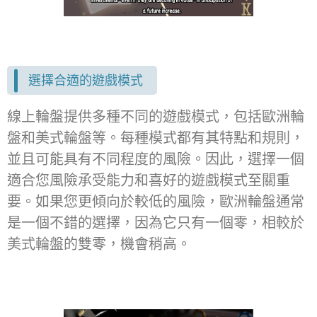
選擇合適的遊戲模式
線上輪盤提供多種不同的遊戲模式，包括歐洲輪
盤和美式輪盤等。每種模式都有其特點和規則，
並且可能具有不同程度的風險。因此，選擇一個
適合您風險承受能力和喜好的遊戲模式至關重
要。如果您更傾向於較低的風險，歐洲輪盤通常
是一個不錯的選擇，因為它只有一個零，相較於
美式輪盤的雙零，機會稍高。