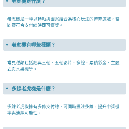
老虎機是什麼？
老虎機是一種以轉軸與圖案組合為核心玩法的博弈遊戲，當
圖案符合支付線時即可獲獎。
老虎機有哪些種類？
常見種類包括經典三軸、五軸影片、多線、累積彩金、主題
式與水果機等。
多線老虎機是什麼？
多線老虎機擁有多條支付線，可同時投注多線，提升中獎機
率與連線可能性。