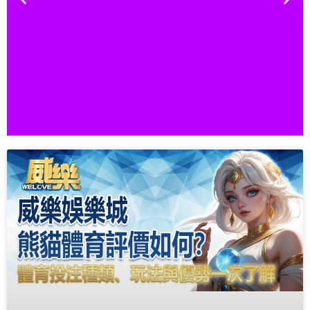
威樂娛
樂城
2026最新娛
樂城推薦
立
即
註
冊