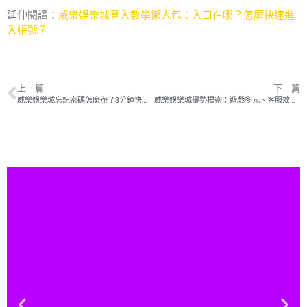
延伸閱讀：
威樂娛樂城登入教學懶人包：入口在哪？怎麼快速進
入帳號？
上一篇
下一篇
威樂娛樂城忘記密碼怎麼辦？3分鐘快速找回帳號完整教學
威樂娛樂城優勢揭密：遊戲多元、客服效率高以及各種優惠