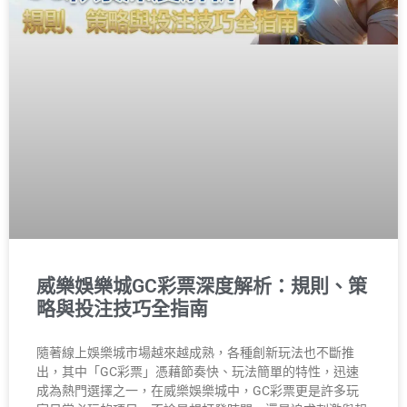
威樂娛樂城GC彩票深度解析：規則、策
略與投注技巧全指南
隨著線上娛樂城市場越來越成熟，各種創新玩法也不斷推
出，其中「GC彩票」憑藉節奏快、玩法簡單的特性，迅速
成為熱門選擇之一，在威樂娛樂城中，GC彩票更是許多玩