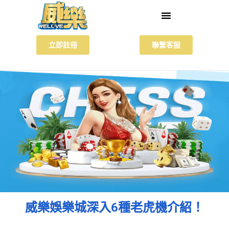
立即註冊
聯繫客服
威樂娛樂城深入6種老虎機介紹！