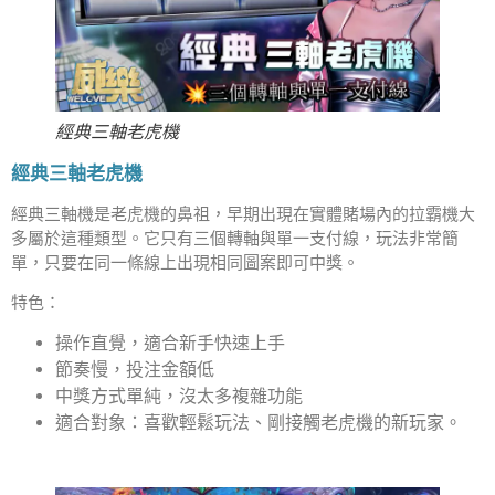
經典三軸老虎機
經典三軸老虎機
經典三軸機是老虎機的鼻祖，早期出現在實體賭場內的拉霸機大
多屬於這種類型。它只有三個轉軸與單一支付線，玩法非常簡
單，只要在同一條線上出現相同圖案即可中獎。
特色：
操作直覺，適合新手快速上手
節奏慢，投注金額低
中獎方式單純，沒太多複雜功能
適合對象：喜歡輕鬆玩法、剛接觸老虎機的新玩家。