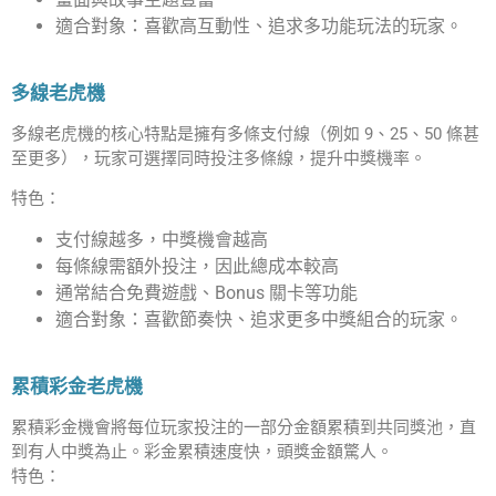
適合對象：喜歡高互動性、追求多功能玩法的玩家。
多線老虎機
多線老虎機的核心特點是擁有多條支付線（例如 9、25、50 條甚
至更多），玩家可選擇同時投注多條線，提升中獎機率。
特色：
支付線越多，中獎機會越高
每條線需額外投注，因此總成本較高
通常結合免費遊戲、Bonus 關卡等功能
適合對象：喜歡節奏快、追求更多中獎組合的玩家。
累積彩金老虎機
累積彩金機會將每位玩家投注的一部分金額累積到共同獎池，直
到有人中獎為止。彩金累積速度快，頭獎金額驚人。
特色：