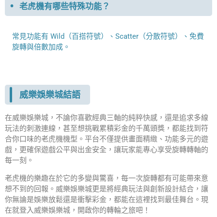
老虎機有哪些特殊功能？
常見功能有 Wild（百搭符號）、Scatter（分散符號）、免費
旋轉與倍數加成。
威樂娛樂城結語
在威樂娛樂城，不論你喜歡經典三軸的純粹快感，還是追求多線
玩法的刺激連線，甚至想挑戰累積彩金的千萬頭獎，都能找到符
合你口味的老虎機機型。平台不僅提供畫面精緻、功能多元的遊
戲，更確保遊戲公平與出金安全，讓玩家能專心享受旋轉轉軸的
每一刻。
老虎機的樂趣在於它的多變與驚喜，每一次旋轉都有可能帶來意
想不到的回報。威樂娛樂城更是將經典玩法與創新設計結合，讓
你無論是娛樂放鬆還是衝擊彩金，都能在這裡找到最佳舞台。現
在就登入威樂娛樂城，開啟你的轉輪之旅吧！