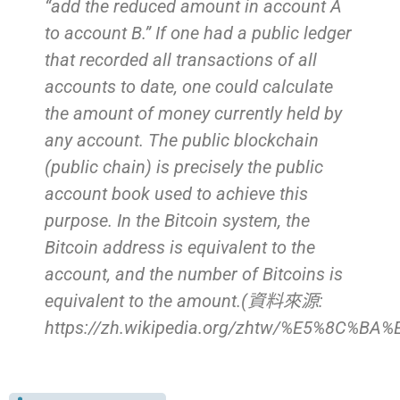
“add the reduced amount in account A
to account B.” If one had a public ledger
that recorded all transactions of all
accounts to date, one could calculate
the amount of money currently held by
any account. The public blockchain
(public chain) is precisely the public
account book used to achieve this
purpose. In the Bitcoin system, the
Bitcoin address is equivalent to the
account, and the number of Bitcoins is
equivalent to the amount.(資料來源:
https://zh.wikipedia.org/zhtw/%E5%8C%B