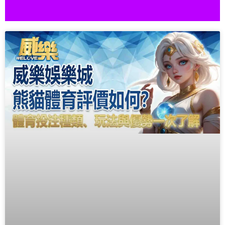
威樂娛
樂城
2026最新娛
樂城推薦
立
即
註
冊